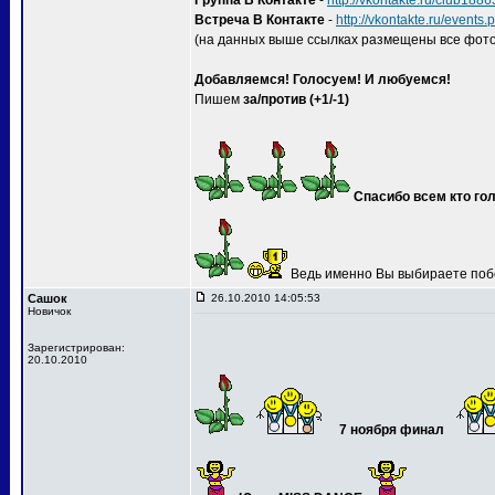
Группа В Контакте
-
http://vkontakte.ru/club188
Встреча В Контакте
-
http://vkontakte.ru/event
(на данных выше ссылках размещены все фото
Добавляемся! Голосуем! И любуемся!
Пишем
за/против (+1/-1)
Спасибо всем кто гол
Ведь именно Вы выбираете поб
Сашок
26.10.2010 14:05:53
Новичок
Зарегистрирован:
20.10.2010
7 ноября финал