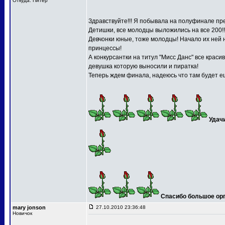
Откуда: Питер
Здравствуйте!!! Я побывала на полуфинале пре
Детишки, все молодцы выложились на все 200!!
Девчонки юные, тоже молодцы! Начало их ней 
принцессы!
А конкурсантки на титул "Мисс Данс" все краси
девушка которую выносили и пиратка!
Теперь ждем финала, надеюсь что там будет ещ
Удач
Спасибо большое орга
mary jonson
27.10.2010 23:36:48
Новичок