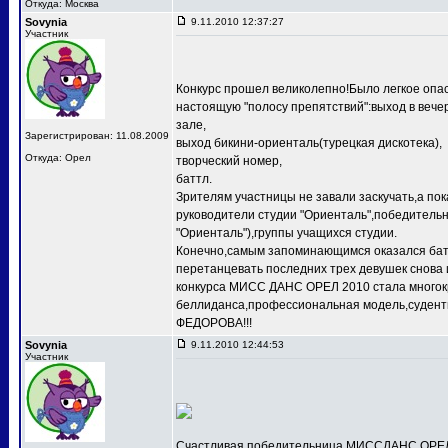
Откуда: Москва
Sovynia
9.11.2010 12:37:27
Участник
Конкурс прошел великолепно!Было легкое опас
настоящую "полосу препятствий":выход в веч
зале,
Зарегистрирован: 11.08.2009
выход бикини-ориенталь(турецкая дискотека),
Откуда: Орел
творческий номер,
баттл.
Зрителям участницы не завали заскучать,а по
руководители студии "Ориенталь",победит
"Ориенталь"),группы учащихся студии.
Конечно,самым запоминающимся оказался баттл
перетанцевать последних трех девушек снова 
конкурса МИСС ДАНС ОРЕЛ 2010 стала многокр
беллиданса,профессиональная модель,судентк
ФЕДОРОВА!!!
Sovynia
9.11.2010 12:44:53
Участник
Счастливая победительница МИССДАНС ОРЕЛ