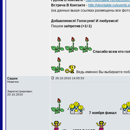
Группа В Контакте
-
http://vkontakte.ru/club188
Встреча В Контакте
-
http://vkontakte.ru/event
(на данных выше ссылках размещены все фото
Добавляемся! Голосуем! И любуемся!
Пишем
за/против (+1/-1)
Спасибо всем кто гол
Ведь именно Вы выбираете поб
Сашок
26.10.2010 14:05:53
Новичок
Зарегистрирован:
20.10.2010
7 ноября финал