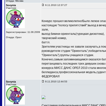
Откуда: Москва
Sovynia
9.11.2010 12:37:27
Участник
Конкурс прошел великолепно!Было легкое опас
настоящую "полосу препятствий":выход в веч
зале,
Зарегистрирован: 11.08.2009
выход бикини-ориенталь(турецкая дискотека),
Откуда: Орел
творческий номер,
баттл.
Зрителям участницы не завали заскучать,а по
руководители студии "Ориенталь",победит
"Ориенталь"),группы учащихся студии.
Конечно,самым запоминающимся оказался баттл
перетанцевать последних трех девушек снова 
конкурса МИСС ДАНС ОРЕЛ 2010 стала многокр
беллиданса,профессиональная модель,судентк
ФЕДОРОВА!!!
Sovynia
9.11.2010 12:44:53
Участник
Счастливая победительница МИССДАНС ОРЕЛ