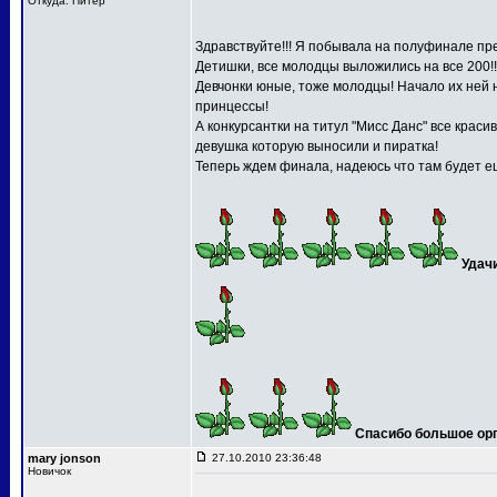
Откуда: Питер
Здравствуйте!!! Я побывала на полуфинале пре
Детишки, все молодцы выложились на все 200!!
Девчонки юные, тоже молодцы! Начало их ней 
принцессы!
А конкурсантки на титул "Мисс Данс" все краси
девушка которую выносили и пиратка!
Теперь ждем финала, надеюсь что там будет ещ
Удач
Спасибо большое орга
mary jonson
27.10.2010 23:36:48
Новичок