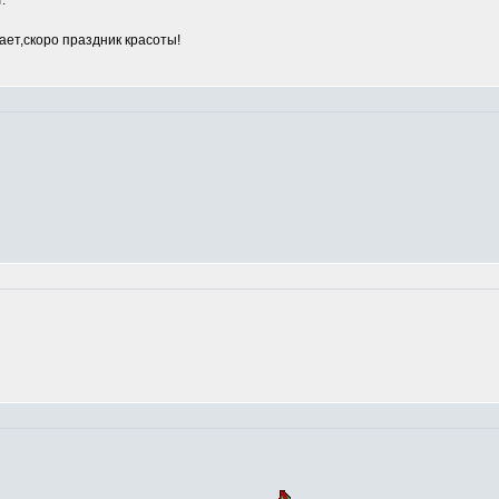
.
ет,скоро праздник красоты!