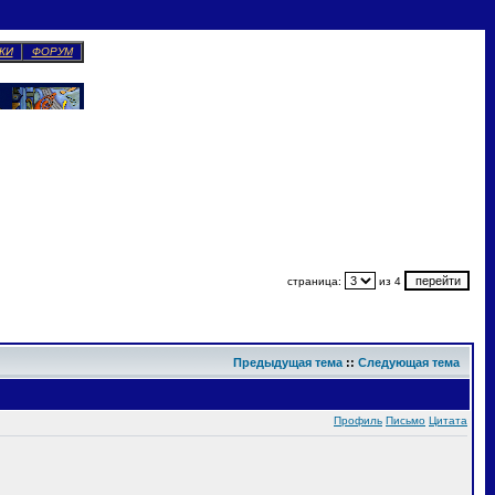
КИ
ФОРУМ
страница:
из 4
Предыдущая тема
::
Следующая тема
Профиль
Письмо
Цитата