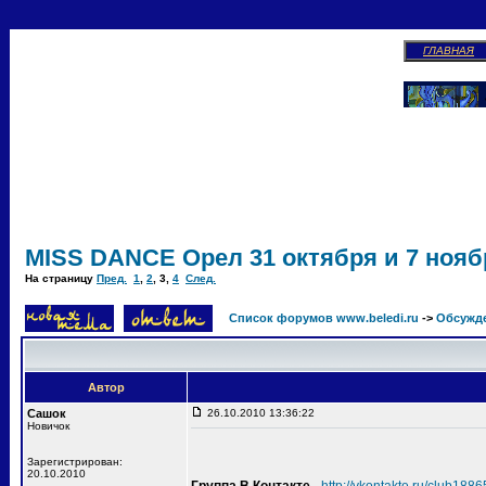
ГЛАВНАЯ
MISS DANCE Орел 31 октября и 7 ноябр
На страницу
Пред.
1
,
2
,
3
,
4
След.
Список форумов www.beledi.ru
->
Обсужд
Автор
Сашок
26.10.2010 13:36:22
Новичок
Зарегистрирован:
20.10.2010