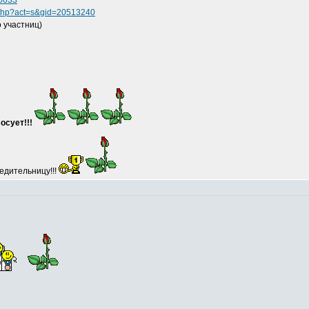
65633
s.php?act=s&gid=20513240
 участниц)
осует!!!
едительницу!!!