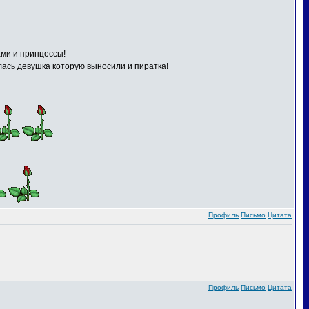
ами и принцессы!
илась девушка которую выносили и пиратка!
Профиль
Письмо
Цитата
Профиль
Письмо
Цитата