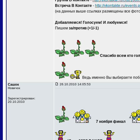
Группа В Контакте
-
http://vkontakte.ru/club188
Встреча В Контакте
-
http://vkontakte.ru/event
(на данных выше ссылках размещены все фото
Добавляемся! Голосуем! И любуемся!
Пишем
за/против (+1/-1)
Спасибо всем кто гол
Ведь именно Вы выбираете поб
Сашок
26.10.2010 14:05:53
Новичок
Зарегистрирован:
20.10.2010
7 ноября финал