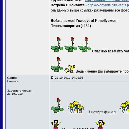
Группа В Контакте
-
http://vkontakte.ru/club188
Встреча В Контакте
-
http://vkontakte.ru/event
(на данных выше ссылках размещены все фото
Добавляемся! Голосуем! И любуемся!
Пишем
за/против (+1/-1)
Спасибо всем кто гол
Ведь именно Вы выбираете поб
Сашок
26.10.2010 14:05:53
Новичок
Зарегистрирован:
20.10.2010
7 ноября финал