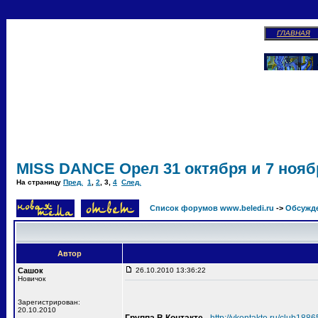
ГЛАВНАЯ
MISS DANCE Орел 31 октября и 7 ноябр
На страницу
Пред.
1
,
2
,
3
,
4
След.
Список форумов www.beledi.ru
->
Обсужд
Автор
Сашок
26.10.2010 13:36:22
Новичок
Зарегистрирован:
20.10.2010