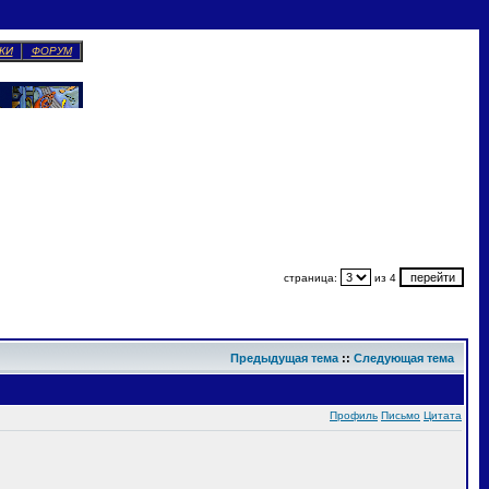
КИ
ФОРУМ
страница:
из 4
Предыдущая тема
::
Следующая тема
Профиль
Письмо
Цитата