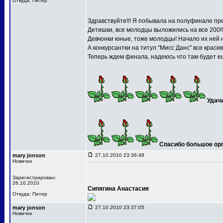
Откуда: Питер
Здравствуйте!!! Я побывала на полуфинале пре
Детишки, все молодцы выложились на все 200!!
Девчонки юные, тоже молодцы! Начало их ней 
А конкурсантки на титул "Мисс Данс" все краси
Теперь ждем финала, надеюсь что там будет ещ
Удач
Спасибо большое орга
mary jonson
27.10.2010 23:36:48
Новичок
Зарегистрирован:
26.10.2010
Сипягина Анастасия
Откуда: Питер
mary jonson
27.10.2010 23:37:05
Новичок