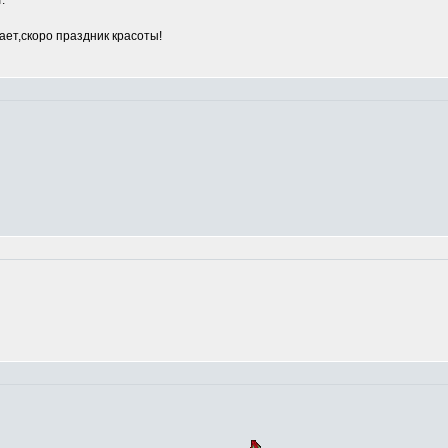
.
ет,скоро праздник красоты!