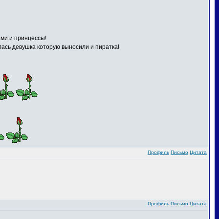
ами и принцессы!
илась девушка которую выносили и пиратка!
Профиль
Письмо
Цитата
Профиль
Письмо
Цитата