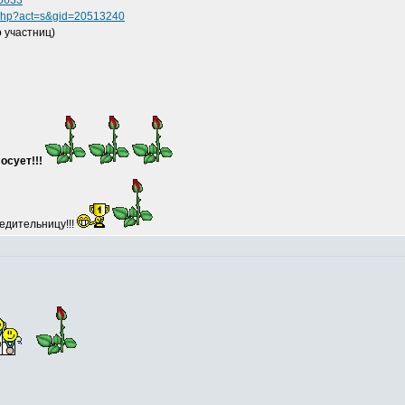
65633
s.php?act=s&gid=20513240
 участниц)
осует!!!
едительницу!!!