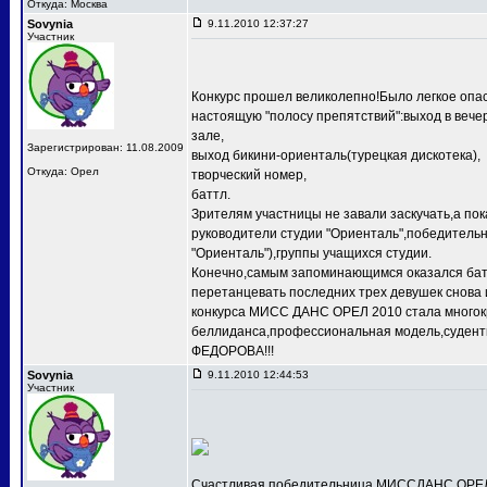
Откуда: Москва
Sovynia
9.11.2010 12:37:27
Участник
Конкурс прошел великолепно!Было легкое опас
настоящую "полосу препятствий":выход в веч
зале,
Зарегистрирован: 11.08.2009
выход бикини-ориенталь(турецкая дискотека),
Откуда: Орел
творческий номер,
баттл.
Зрителям участницы не завали заскучать,а по
руководители студии "Ориенталь",победит
"Ориенталь"),группы учащихся студии.
Конечно,самым запоминающимся оказался баттл
перетанцевать последних трех девушек снова 
конкурса МИСС ДАНС ОРЕЛ 2010 стала многокр
беллиданса,профессиональная модель,судентк
ФЕДОРОВА!!!
Sovynia
9.11.2010 12:44:53
Участник
Счастливая победительница МИССДАНС ОРЕЛ