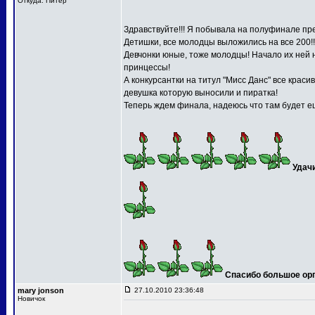
Откуда: Питер
Здравствуйте!!! Я побывала на полуфинале пре
Детишки, все молодцы выложились на все 200!!
Девчонки юные, тоже молодцы! Начало их ней 
принцессы!
А конкурсантки на титул "Мисс Данс" все краси
девушка которую выносили и пиратка!
Теперь ждем финала, надеюсь что там будет ещ
Удач
Спасибо большое орга
mary jonson
27.10.2010 23:36:48
Новичок