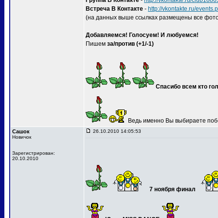
Группа В Контакте
-
http://vkontakte.ru/club188
Встреча В Контакте
-
http://vkontakte.ru/event
(на данных выше ссылках размещены все фото
Добавляемся! Голосуем! И любуемся!
Пишем
за/против (+1/-1)
Спасибо всем кто гол
Ведь именно Вы выбираете поб
Сашок
26.10.2010 14:05:53
Новичок
Зарегистрирован:
20.10.2010
7 ноября финал