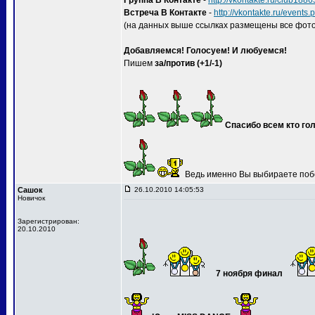
Группа В Контакте
-
http://vkontakte.ru/club188
Встреча В Контакте
-
http://vkontakte.ru/event
(на данных выше ссылках размещены все фото
Добавляемся! Голосуем! И любуемся!
Пишем
за/против (+1/-1)
Спасибо всем кто гол
Ведь именно Вы выбираете поб
Сашок
26.10.2010 14:05:53
Новичок
Зарегистрирован:
20.10.2010
7 ноября финал