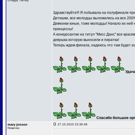
Откуда: Питер
Здравствуйте!!! Я побывала на полуфинале пре
Детишки, все молодцы выложились на все 200!!
Девчонки юные, тоже молодцы! Начало их ней 
принцессы!
А конкурсантки на титул "Мисс Данс" все краси
девушка которую выносили и пиратка!
Теперь ждем финала, надеюсь что там будет ещ
Удач
Спасибо большое орга
mary jonson
27.10.2010 23:36:48
Новичок