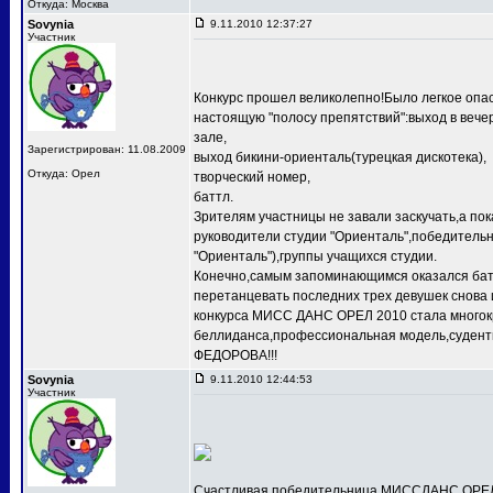
Откуда: Москва
Sovynia
9.11.2010 12:37:27
Участник
Конкурс прошел великолепно!Было легкое опас
настоящую "полосу препятствий":выход в веч
зале,
Зарегистрирован: 11.08.2009
выход бикини-ориенталь(турецкая дискотека),
Откуда: Орел
творческий номер,
баттл.
Зрителям участницы не завали заскучать,а по
руководители студии "Ориенталь",победит
"Ориенталь"),группы учащихся студии.
Конечно,самым запоминающимся оказался баттл
перетанцевать последних трех девушек снова 
конкурса МИСС ДАНС ОРЕЛ 2010 стала многокр
беллиданса,профессиональная модель,судентк
ФЕДОРОВА!!!
Sovynia
9.11.2010 12:44:53
Участник
Счастливая победительница МИССДАНС ОРЕЛ