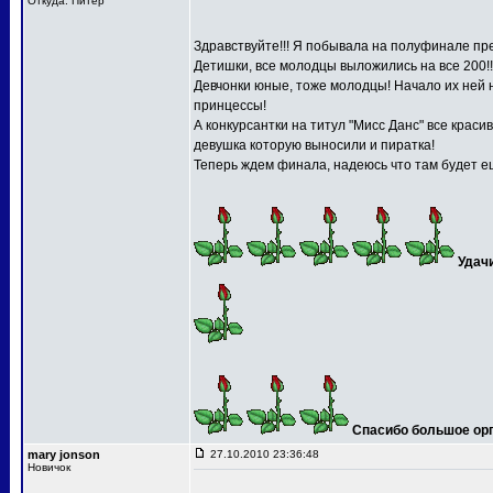
Откуда: Питер
Здравствуйте!!! Я побывала на полуфинале пре
Детишки, все молодцы выложились на все 200!!
Девчонки юные, тоже молодцы! Начало их ней 
принцессы!
А конкурсантки на титул "Мисс Данс" все краси
девушка которую выносили и пиратка!
Теперь ждем финала, надеюсь что там будет ещ
Удач
Спасибо большое орга
mary jonson
27.10.2010 23:36:48
Новичок