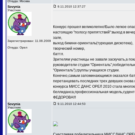
Откуда: Москва
Sovynia
9.11.2010 12:37:27
Участник
Конкурс прошел великолепно!Было легкое опас
настоящую "полосу препятствий":выход в веч
зале,
Зарегистрирован: 11.08.2009
выход бикини-ориенталь(турецкая дискотека),
Откуда: Орел
творческий номер,
баттл.
Зрителям участницы не завали заскучать,а по
руководители студии "Ориенталь",победит
"Ориенталь"),группы учащихся студии.
Конечно,самым запоминающимся оказался баттл
перетанцевать последних трех девушек снова 
конкурса МИСС ДАНС ОРЕЛ 2010 стала многокр
беллиданса,профессиональная модель,судентк
ФЕДОРОВА!!!
Sovynia
9.11.2010 12:44:53
Участник
Счастливая победительница МИССДАНС ОРЕЛ