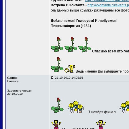
Группа В Контакте
-
http://vkontakte.ru/club188
Встреча В Контакте
-
http://vkontakte.ru/event
(на данных выше ссылках размещены все фото
Добавляемся! Голосуем! И любуемся!
Пишем
за/против (+1/-1)
Спасибо всем кто гол
Ведь именно Вы выбираете поб
Сашок
26.10.2010 14:05:53
Новичок
Зарегистрирован:
20.10.2010
7 ноября финал