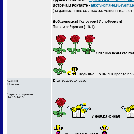
Группа В Контакте
-
http://vkontakte.ru/club188
Встреча В Контакте
-
http://vkontakte.ru/event
(на данных выше ссылках размещены все фото
Добавляемся! Голосуем! И любуемся!
Пишем
за/против (+1/-1)
Спасибо всем кто гол
Ведь именно Вы выбираете поб
Сашок
26.10.2010 14:05:53
Новичок
Зарегистрирован:
20.10.2010
7 ноября финал