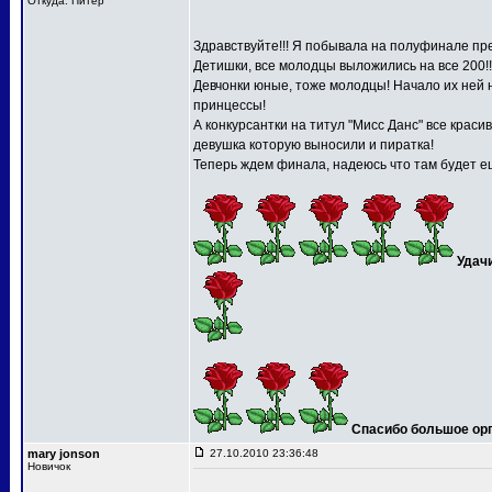
Откуда: Питер
Здравствуйте!!! Я побывала на полуфинале пре
Детишки, все молодцы выложились на все 200!!
Девчонки юные, тоже молодцы! Начало их ней 
принцессы!
А конкурсантки на титул "Мисс Данс" все краси
девушка которую выносили и пиратка!
Теперь ждем финала, надеюсь что там будет ещ
Удач
Спасибо большое орга
mary jonson
27.10.2010 23:36:48
Новичок