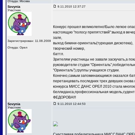
Откуда: Москва
Sovynia
9.11.2010 12:37:27
Участник
Конкурс прошел великолепно!Было легкое опас
настоящую "полосу препятствий":выход в веч
зале,
Зарегистрирован: 11.08.2009
выход бикини-ориенталь(турецкая дискотека),
Откуда: Орел
творческий номер,
баттл.
Зрителям участницы не завали заскучать,а по
руководители студии "Ориенталь",победит
"Ориенталь"),группы учащихся студии.
Конечно,самым запоминающимся оказался баттл
перетанцевать последних трех девушек снова 
конкурса МИСС ДАНС ОРЕЛ 2010 стала многокр
беллиданса,профессиональная модель,судентк
ФЕДОРОВА!!!
Sovynia
9.11.2010 12:44:53
Участник
Счастливая победительница МИССДАНС ОРЕЛ