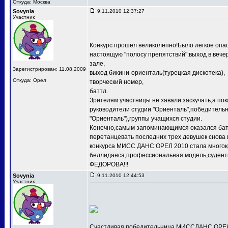
Откуда: Москва
Sovynia
9.11.2010 12:37:27
Участник
Конкурс прошел великолепно!Было легкое опас
настоящую "полосу препятствий":выход в веч
зале,
Зарегистрирован: 11.08.2009
выход бикини-ориенталь(турецкая дискотека),
Откуда: Орел
творческий номер,
баттл.
Зрителям участницы не завали заскучать,а по
руководители студии "Ориенталь",победит
"Ориенталь"),группы учащихся студии.
Конечно,самым запоминающимся оказался баттл
перетанцевать последних трех девушек снова 
конкурса МИСС ДАНС ОРЕЛ 2010 стала многокр
беллиданса,профессиональная модель,судентк
ФЕДОРОВА!!!
Sovynia
9.11.2010 12:44:53
Участник
Счастливая победительница МИССДАНС ОРЕЛ