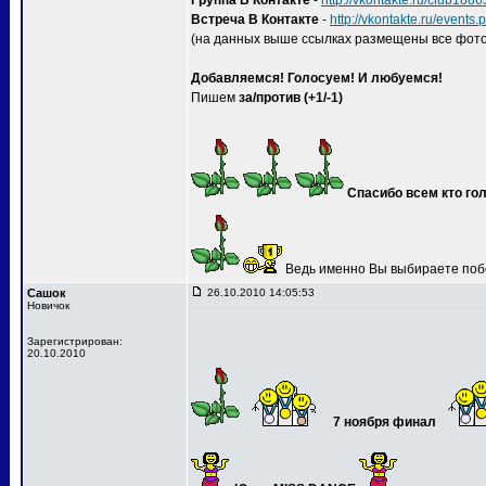
Группа В Контакте
-
http://vkontakte.ru/club188
Встреча В Контакте
-
http://vkontakte.ru/event
(на данных выше ссылках размещены все фото
Добавляемся! Голосуем! И любуемся!
Пишем
за/против (+1/-1)
Спасибо всем кто гол
Ведь именно Вы выбираете поб
Сашок
26.10.2010 14:05:53
Новичок
Зарегистрирован:
20.10.2010
7 ноября финал