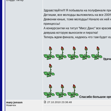
Откуда: Питер
Здравствуйте!!! Я побывала на полуфинале пре
Детишки, все молодцы выложились на все 200!!
Девчонки юные, тоже молодцы! Начало их ней 
принцессы!
А конкурсантки на титул "Мисс Данс" все краси
девушка которую выносили и пиратка!
Теперь ждем финала, надеюсь что там будет ещ
Удач
Спасибо большое орга
mary jonson
27.10.2010 23:36:48
Новичок