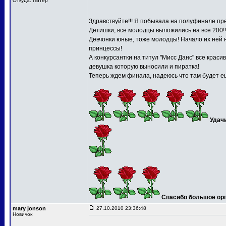
Откуда: Питер
Здравствуйте!!! Я побывала на полуфинале пре
Детишки, все молодцы выложились на все 200!!
Девчонки юные, тоже молодцы! Начало их ней 
принцессы!
А конкурсантки на титул "Мисс Данс" все краси
девушка которую выносили и пиратка!
Теперь ждем финала, надеюсь что там будет ещ
Удач
Спасибо большое орга
mary jonson
27.10.2010 23:36:48
Новичок