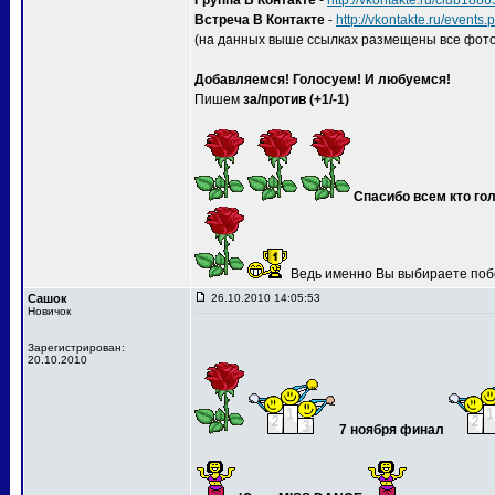
Группа В Контакте
-
http://vkontakte.ru/club188
Встреча В Контакте
-
http://vkontakte.ru/event
(на данных выше ссылках размещены все фото
Добавляемся! Голосуем! И любуемся!
Пишем
за/против (+1/-1)
Спасибо всем кто гол
Ведь именно Вы выбираете поб
Сашок
26.10.2010 14:05:53
Новичок
Зарегистрирован:
20.10.2010
7 ноября финал