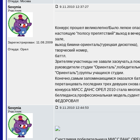
Откуда: Москва
Sovynia
9.11.2010 12:37:27
Участник
Конкурс прошел великолепно!Было легкое опас
настоящую "полосу препятствий":выход в веч
зале,
Зарегистрирован: 11.08.2009
выход бикини-ориенталь(турецкая дискотека),
Откуда: Орел
творческий номер,
баттл.
Зрителям участницы не завали заскучать,а по
руководители студии "Ориенталь",победит
"Ориенталь"),группы учащихся студии.
Конечно,самым запоминающимся оказался баттл
перетанцевать последних трех девушек снова 
конкурса МИСС ДАНС ОРЕЛ 2010 стала многокр
беллиданса,профессиональная модель,судентк
ФЕДОРОВА!!!
Sovynia
9.11.2010 12:44:53
Участник
Счастливая победительница МИССДАНС ОРЕЛ