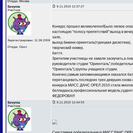
Откуда: Москва
Sovynia
9.11.2010 12:37:27
Участник
Конкурс прошел великолепно!Было легкое опас
настоящую "полосу препятствий":выход в веч
зале,
Зарегистрирован: 11.08.2009
выход бикини-ориенталь(турецкая дискотека),
Откуда: Орел
творческий номер,
баттл.
Зрителям участницы не завали заскучать,а по
руководители студии "Ориенталь",победит
"Ориенталь"),группы учащихся студии.
Конечно,самым запоминающимся оказался баттл
перетанцевать последних трех девушек снова 
конкурса МИСС ДАНС ОРЕЛ 2010 стала многокр
беллиданса,профессиональная модель,судентк
ФЕДОРОВА!!!
Sovynia
9.11.2010 12:44:53
Участник
Счастливая победительница МИССДАНС ОРЕЛ