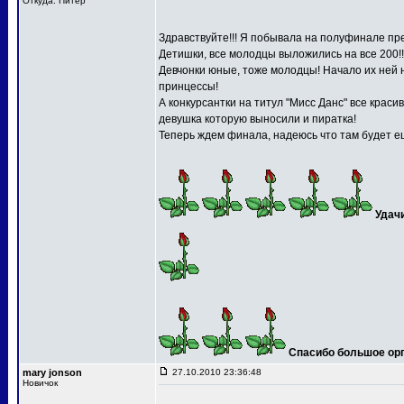
Откуда: Питер
Здравствуйте!!! Я побывала на полуфинале пре
Детишки, все молодцы выложились на все 200!!
Девчонки юные, тоже молодцы! Начало их ней 
принцессы!
А конкурсантки на титул "Мисс Данс" все краси
девушка которую выносили и пиратка!
Теперь ждем финала, надеюсь что там будет ещ
Удач
Спасибо большое орга
mary jonson
27.10.2010 23:36:48
Новичок