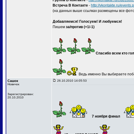
Группа В Контакте
-
http://vkontakte.ru/club188
Встреча В Контакте
-
http://vkontakte.ru/event
(на данных выше ссылках размещены все фото
Добавляемся! Голосуем! И любуемся!
Пишем
за/против (+1/-1)
Спасибо всем кто гол
Ведь именно Вы выбираете поб
Сашок
26.10.2010 14:05:53
Новичок
Зарегистрирован:
20.10.2010
7 ноября финал