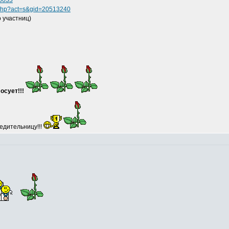
65633
s.php?act=s&gid=20513240
 участниц)
осует!!!
едительницу!!!