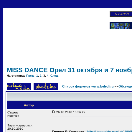
ГЛАВНАЯ
MISS DANCE Орел 31 октября и 7 ноябр
На страницу
Пред.
1
,
2
,
3
,
4
След.
Список форумов www.beledi.ru
->
Обсужд
Автор
Сашок
26.10.2010 13:36:22
Новичок
Зарегистрирован:
20.10.2010