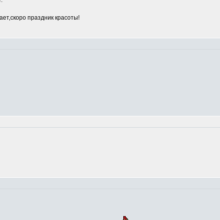
.
ет,скоро праздник красоты!