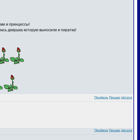
ами и принцессы!
илась девушка которую выносили и пиратка!
Профиль
Письмо
Цитата
Профиль
Письмо
Цитата