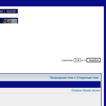
КИ
ФОРУМ
страница:
из 4
Предыдущая тема
::
Следующая тема
Профиль
Письмо
Цитата