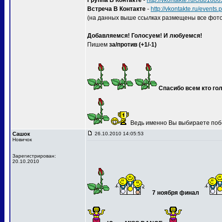
Группа В Контакте
-
http://vkontakte.ru/club188
Встреча В Контакте
-
http://vkontakte.ru/event
(на данных выше ссылках размещены все фото
Добавляемся! Голосуем! И любуемся!
Пишем
за/против (+1/-1)
Спасибо всем кто гол
Ведь именно Вы выбираете поб
Сашок
26.10.2010 14:05:53
Новичок
Зарегистрирован:
20.10.2010
7 ноября финал