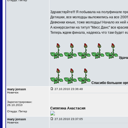
Откуда: Питер
Здравствуйте!!! Я побывала на полуфинале пре
Детишки, все молодцы выложились на все 200!!
Девчонки юные, тоже молодцы! Начало их ней 
А конкурсантки на титул "Мисс Данс" все краси
Теперь ждем финала, надеюсь что там будет ещ
Удач
Спасибо большое орга
mary jonson
27.10.2010 23:36:48
Новичок
Зарегистрирован:
26.10.2010
Сипягина Анастасия
Откуда: Питер
mary jonson
27.10.2010 23:37:05
Новичок