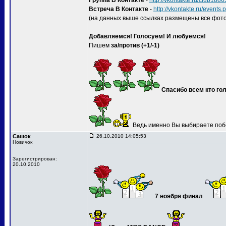
Группа В Контакте
-
http://vkontakte.ru/club188
Встреча В Контакте
-
http://vkontakte.ru/event
(на данных выше ссылках размещены все фото
Добавляемся! Голосуем! И любуемся!
Пишем
за/против (+1/-1)
Спасибо всем кто гол
Ведь именно Вы выбираете поб
Сашок
26.10.2010 14:05:53
Новичок
Зарегистрирован:
20.10.2010
7 ноября финал