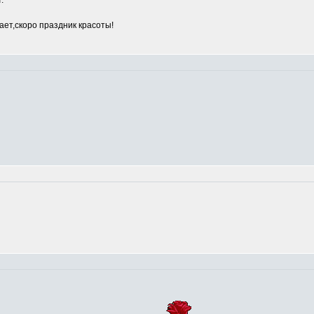
.
ет,скоро праздник красоты!