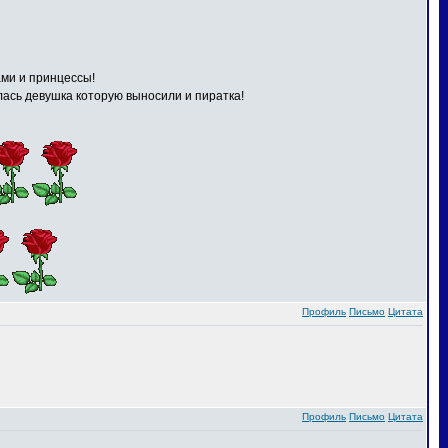
ами и принцессы!
илась девушка которую выносили и пиратка!
Профиль
Письмо
Цитата
Профиль
Письмо
Цитата