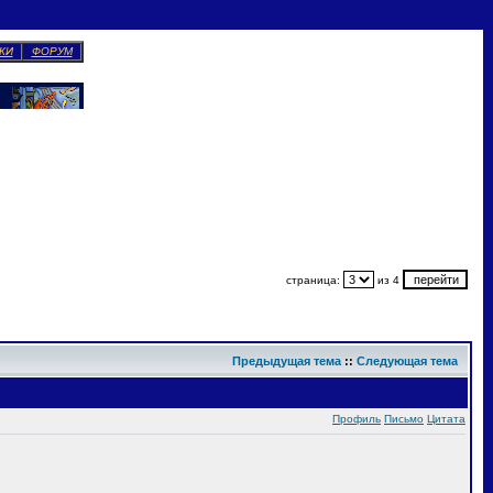
КИ
ФОРУМ
страница:
из 4
Предыдущая тема
::
Следующая тема
Профиль
Письмо
Цитата