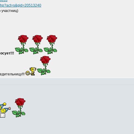
65633
s.php?act=s&gid=20513240
 участниц)
осует!!!
едительницу!!!