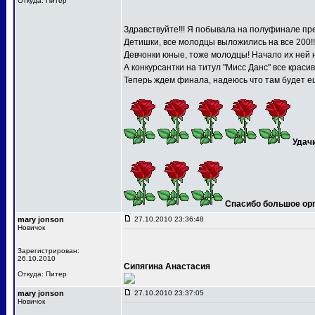
Откуда: Питер
Здравствуйте!!! Я побывала на полуфинале пре
Детишки, все молодцы выложились на все 200!!
Девчонки юные, тоже молодцы! Начало их ней 
А конкурсантки на титул "Мисс Данс" все краси
Теперь ждем финала, надеюсь что там будет ещ
Удач
Спасибо большое орга
mary jonson
27.10.2010 23:36:48
Новичок
Зарегистрирован:
26.10.2010
Сипягина Анастасия
Откуда: Питер
mary jonson
27.10.2010 23:37:05
Новичок