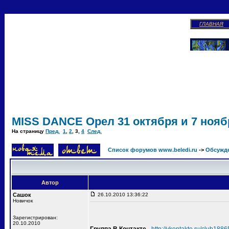
ГЛАВНАЯ
MISS DANCE Орел 31 октября и 7 ноябр
На страницу
Пред.
1
,
2
,
3
,
4
След.
Список форумов www.beledi.ru
->
Обсужд
Автор
Сашок
26.10.2010 13:36:22
Новичок
Зарегистрирован:
20.10.2010