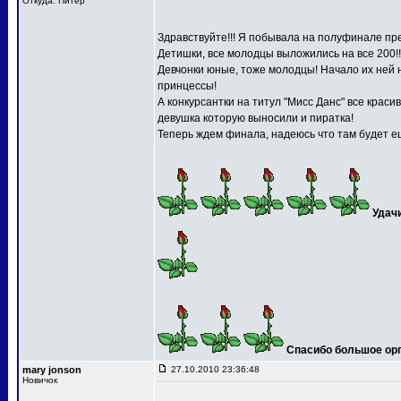
Откуда: Питер
Здравствуйте!!! Я побывала на полуфинале пре
Детишки, все молодцы выложились на все 200!!
Девчонки юные, тоже молодцы! Начало их ней 
принцессы!
А конкурсантки на титул "Мисс Данс" все краси
девушка которую выносили и пиратка!
Теперь ждем финала, надеюсь что там будет ещ
Удач
Спасибо большое орга
mary jonson
27.10.2010 23:36:48
Новичок