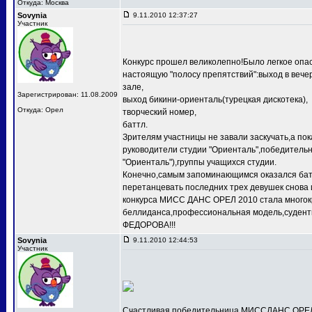
Откуда: Москва
Sovynia
9.11.2010 12:37:27
Участник
Конкурс прошел великолепно!Было легкое опас
настоящую "полосу препятствий":выход в веч
зале,
Зарегистрирован: 11.08.2009
выход бикини-ориенталь(турецкая дискотека),
Откуда: Орел
творческий номер,
баттл.
Зрителям участницы не завали заскучать,а по
руководители студии "Ориенталь",победит
"Ориенталь"),группы учащихся студии.
Конечно,самым запоминающимся оказался баттл
перетанцевать последних трех девушек снова 
конкурса МИСС ДАНС ОРЕЛ 2010 стала многокр
беллиданса,профессиональная модель,судентк
ФЕДОРОВА!!!
Sovynia
9.11.2010 12:44:53
Участник
Счастливая победительница МИССДАНС ОРЕЛ