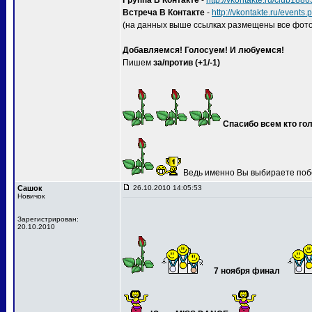
Группа В Контакте
-
http://vkontakte.ru/club188
Встреча В Контакте
-
http://vkontakte.ru/event
(на данных выше ссылках размещены все фото
Добавляемся! Голосуем! И любуемся!
Пишем
за/против (+1/-1)
Спасибо всем кто гол
Ведь именно Вы выбираете поб
Сашок
26.10.2010 14:05:53
Новичок
Зарегистрирован:
20.10.2010
7 ноября финал