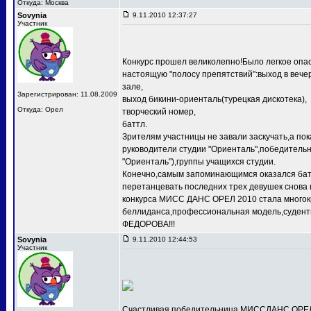
Откуда: Москва
Sovynia
9.11.2010 12:37:27
Участник
Конкурс прошел великолепно!Было легкое опас
настоящую "полосу препятствий":выход в веч
зале,
Зарегистрирован: 11.08.2009
выход бикини-ориенталь(турецкая дискотека),
Откуда: Орел
творческий номер,
баттл.
Зрителям участницы не завали заскучать,а по
руководители студии "Ориенталь",победит
"Ориенталь"),группы учащихся студии.
Конечно,самым запоминающимся оказался баттл
перетанцевать последних трех девушек снова 
конкурса МИСС ДАНС ОРЕЛ 2010 стала многокр
беллиданса,профессиональная модель,судентк
ФЕДОРОВА!!!
Sovynia
9.11.2010 12:44:53
Участник
Счастливая победительница МИССДАНС ОРЕЛ