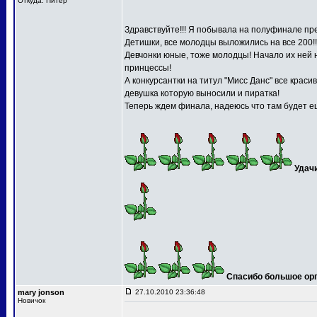
Откуда: Питер
Здравствуйте!!! Я побывала на полуфинале пре
Детишки, все молодцы выложились на все 200!!
Девчонки юные, тоже молодцы! Начало их ней 
принцессы!
А конкурсантки на титул "Мисс Данс" все краси
девушка которую выносили и пиратка!
Теперь ждем финала, надеюсь что там будет ещ
Удач
Спасибо большое орга
mary jonson
27.10.2010 23:36:48
Новичок