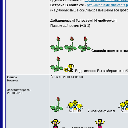
Группа В Контакте
-
http://vkontakte.ru/club188
Встреча В Контакте
-
http://vkontakte.ru/event
(на данных выше ссылках размещены все фото
Добавляемся! Голосуем! И любуемся!
Пишем
за/против (+1/-1)
Спасибо всем кто гол
Ведь именно Вы выбираете поб
Сашок
26.10.2010 14:05:53
Новичок
Зарегистрирован:
20.10.2010
7 ноября финал