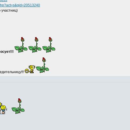
65633
s.php?act=s&gid=20513240
 участниц)
осует!!!
едительницу!!!