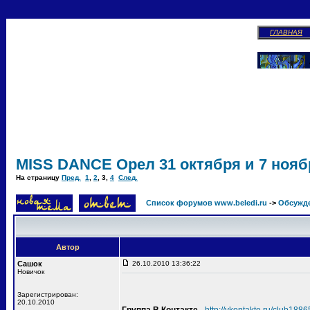
ГЛАВНАЯ
MISS DANCE Орел 31 октября и 7 ноябр
На страницу
Пред.
1
,
2
,
3
,
4
След.
Список форумов www.beledi.ru
->
Обсужд
Автор
Сашок
26.10.2010 13:36:22
Новичок
Зарегистрирован:
20.10.2010