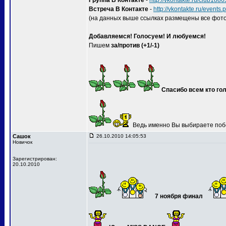
Группа В Контакте
-
http://vkontakte.ru/club188
Встреча В Контакте
-
http://vkontakte.ru/event
(на данных выше ссылках размещены все фото
Добавляемся! Голосуем! И любуемся!
Пишем
за/против (+1/-1)
Спасибо всем кто гол
Ведь именно Вы выбираете поб
Сашок
26.10.2010 14:05:53
Новичок
Зарегистрирован:
20.10.2010
7 ноября финал