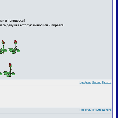
ами и принцессы!
илась девушка которую выносили и пиратка!
Профиль
Письмо
Цитата
Профиль
Письмо
Цитата