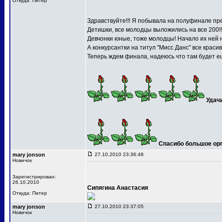
Откуда: Питер
Здравствуйте!!! Я побывала на полуфинале пре
Детишки, все молодцы выложились на все 200!!
Девчонки юные, тоже молодцы! Начало их ней 
А конкурсантки на титул "Мисс Данс" все краси
Теперь ждем финала, надеюсь что там будет ещ
Удач
Спасибо большое орга
mary jonson
27.10.2010 23:36:48
Новичок
Зарегистрирован:
26.10.2010
Сипягина Анастасия
Откуда: Питер
mary jonson
27.10.2010 23:37:05
Новичок