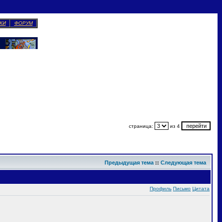
КИ
ФОРУМ
страница:
из 4
Предыдущая тема
::
Следующая тема
Профиль
Письмо
Цитата