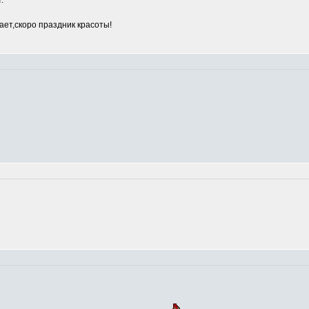
.
ет,скоро праздник красоты!