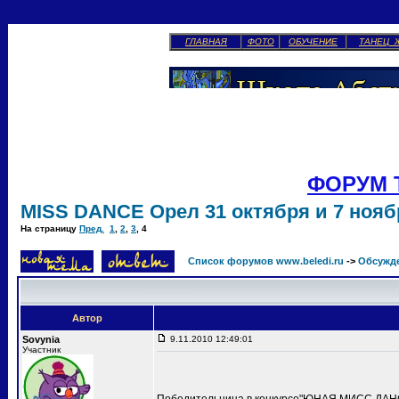
ГЛАВНАЯ
ФОТО
ОБУЧЕНИЕ
ТАНЕЦ 
ФОРУМ 
MISS DANCE Орел 31 октября и 7 ноябр
На страницу
Пред.
1
,
2
,
3
,
4
Список форумов www.beledi.ru
->
Обсужд
Автор
Sovynia
9.11.2010 12:49:01
Участник