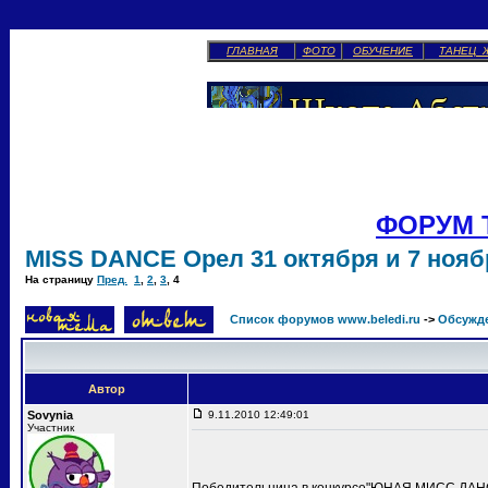
ГЛАВНАЯ
ФОТО
ОБУЧЕНИЕ
ТАНЕЦ 
ФОРУМ 
MISS DANCE Орел 31 октября и 7 ноябр
На страницу
Пред.
1
,
2
,
3
,
4
Список форумов www.beledi.ru
->
Обсужд
Автор
Sovynia
9.11.2010 12:49:01
Участник