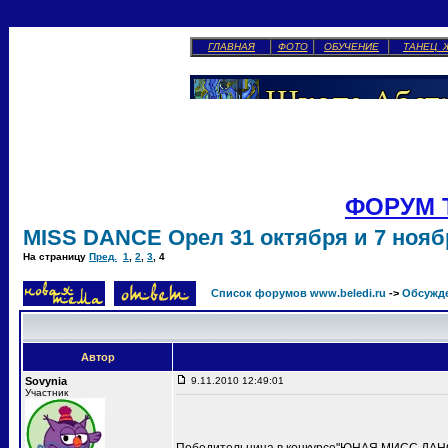
ГЛАВНАЯ
ФОТО
ОБУЧЕНИЕ
ТАНЕЦ 
ФОРУМ 
MISS DANCE Орел 31 октября и 7 ноябр
На страницу
Пред.
1
,
2
,
3
,
4
Список форумов www.beledi.ru
->
Обсужд
Автор
Sovynia
9.11.2010 12:49:01
Участник