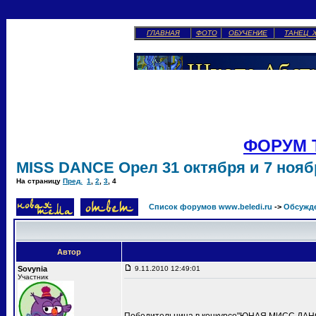
ГЛАВНАЯ
ФОТО
ОБУЧЕНИЕ
ТАНЕЦ 
ФОРУМ 
MISS DANCE Орел 31 октября и 7 ноябр
На страницу
Пред.
1
,
2
,
3
,
4
Список форумов www.beledi.ru
->
Обсужд
Автор
Sovynia
9.11.2010 12:49:01
Участник