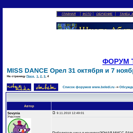
ГЛАВНАЯ
ФОТО
ОБУЧЕНИЕ
ТАНЕЦ 
ФОРУМ 
MISS DANCE Орел 31 октября и 7 ноябр
На страницу
Пред.
1
,
2
,
3
,
4
Список форумов www.beledi.ru
->
Обсужд
Автор
Sovynia
9.11.2010 12:49:01
Участник