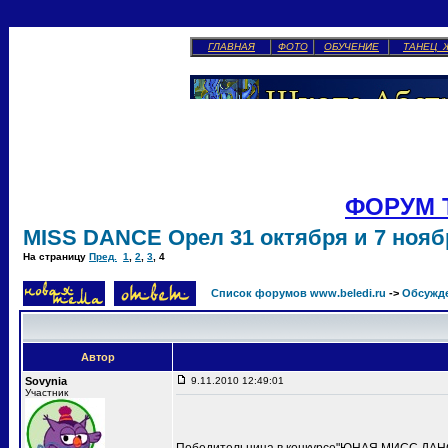
ГЛАВНАЯ
ФОТО
ОБУЧЕНИЕ
ТАНЕЦ 
ФОРУМ 
MISS DANCE Орел 31 октября и 7 ноябр
На страницу
Пред.
1
,
2
,
3
,
4
Список форумов www.beledi.ru
->
Обсужд
Автор
Sovynia
9.11.2010 12:49:01
Участник