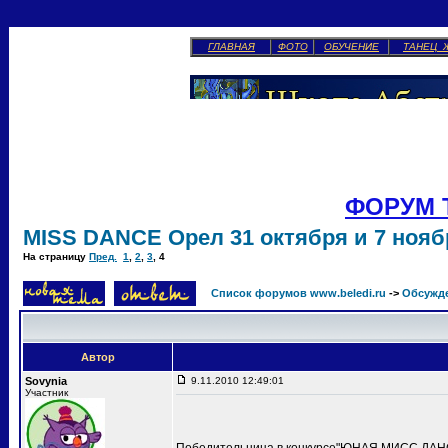
ГЛАВНАЯ
ФОТО
ОБУЧЕНИЕ
ТАНЕЦ 
ФОРУМ 
MISS DANCE Орел 31 октября и 7 ноябр
На страницу
Пред.
1
,
2
,
3
,
4
Список форумов www.beledi.ru
->
Обсужд
Автор
Sovynia
9.11.2010 12:49:01
Участник