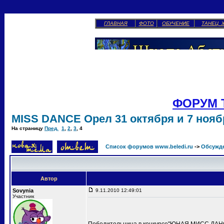
ГЛАВНАЯ
ФОТО
ОБУЧЕНИЕ
ТАНЕЦ 
ФОРУМ 
MISS DANCE Орел 31 октября и 7 ноябр
На страницу
Пред.
1
,
2
,
3
,
4
Список форумов www.beledi.ru
->
Обсужд
Автор
Sovynia
9.11.2010 12:49:01
Участник