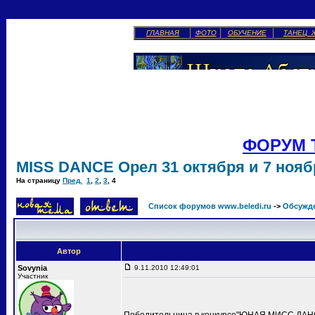
ГЛАВНАЯ
ФОТО
ОБУЧЕНИЕ
ТАНЕЦ 
ФОРУМ 
MISS DANCE Орел 31 октября и 7 ноябр
На страницу
Пред.
1
,
2
,
3
,
4
Список форумов www.beledi.ru
->
Обсужд
Автор
Sovynia
9.11.2010 12:49:01
Участник