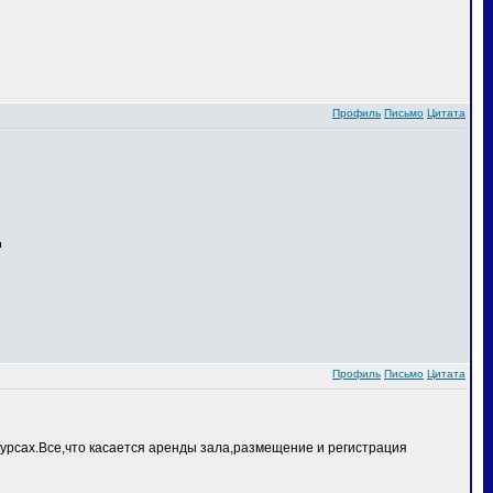
Профиль
Письмо
Цитата
Профиль
Письмо
Цитата
курсах.Все,что касается аренды зала,размещение и регистрация