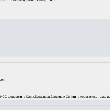
 ОРЕЛ 2010"Федорякина Ольга,16 лет.
юри.
С-федорякина Ольга,Буравцева Дарьяна и Сипягина Анастасия,а также др