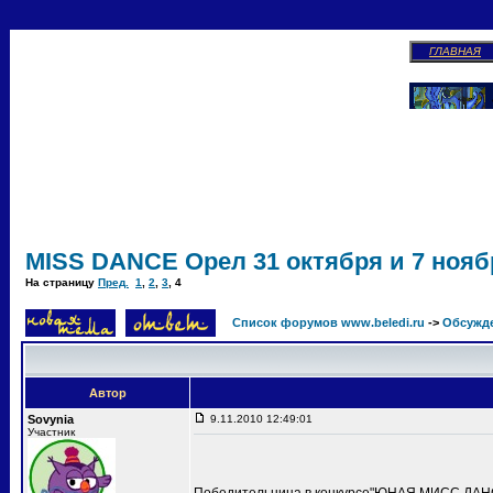
ГЛАВНАЯ
MISS DANCE Орел 31 октября и 7 ноябр
На страницу
Пред.
1
,
2
,
3
,
4
Список форумов www.beledi.ru
->
Обсужд
Автор
Sovynia
9.11.2010 12:49:01
Участник