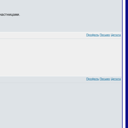
частницами.
Профиль
Письмо
Цитата
Профиль
Письмо
Цитата