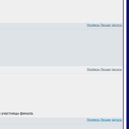
Профиль
Письмо
Цитата
Профиль
Письмо
Цитата
 участницы финала.
Профиль
Письмо
Цитата