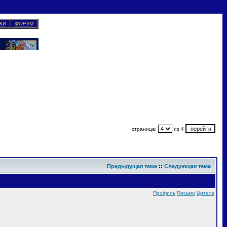
КИ
ФОРУМ
страница:
из 4
Предыдущая тема
::
Следующая тема
Профиль
Письмо
Цитата