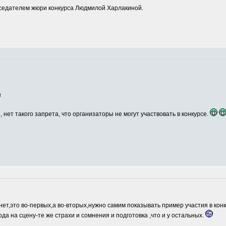
едателем жюри конкурса Людмилой Харлакиной.
а
, нет такого запрета, что организаторы не могут участвовать в конкурсе.
нет,это во-первых,а во-вторых,нужно самим показывать пример участия в кон
ода на сцену-те же страхи и сомнения и подготовка ,что и у остальных.