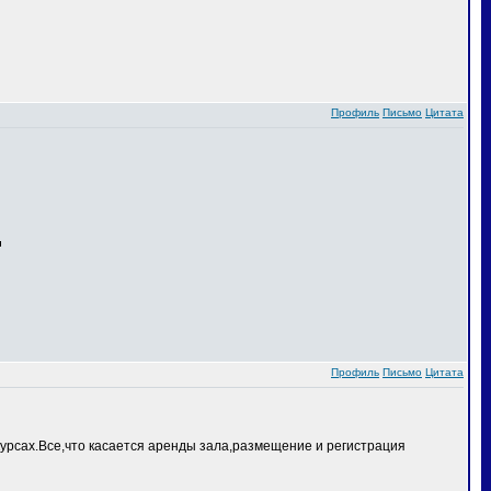
Профиль
Письмо
Цитата
Профиль
Письмо
Цитата
курсах.Все,что касается аренды зала,размещение и регистрация