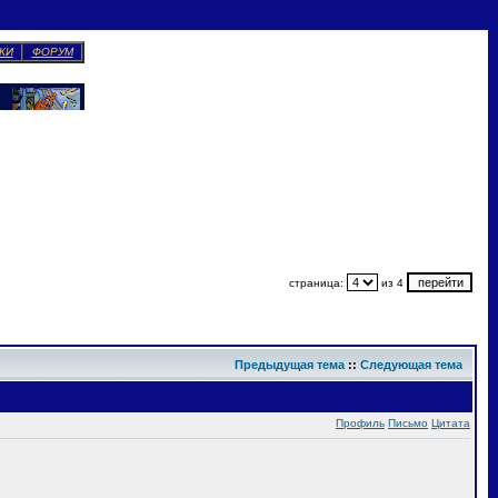
КИ
ФОРУМ
страница:
из 4
Предыдущая тема
::
Следующая тема
Профиль
Письмо
Цитата