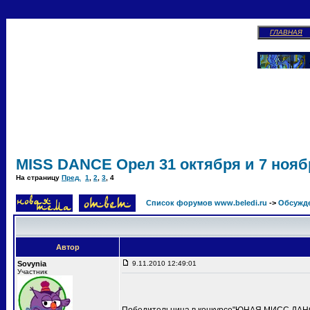
ГЛАВНАЯ
MISS DANCE Орел 31 октября и 7 ноябр
На страницу
Пред.
1
,
2
,
3
,
4
Список форумов www.beledi.ru
->
Обсужд
Автор
Sovynia
9.11.2010 12:49:01
Участник