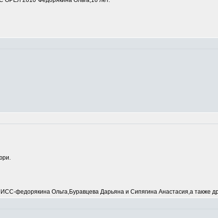
 ОРЕЛ 2010"Федорякина Ольга,16 лет.
юри.
С-федорякина Ольга,Буравцева Дарьяна и Сипягина Анастасия,а также др