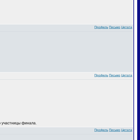
Профиль
Письмо
Цитата
Профиль
Письмо
Цитата
 участницы финала.
Профиль
Письмо
Цитата