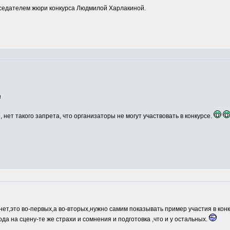
едателем жюри конкурса Людмилой Харлакиной.
а
, нет такого запрета, что организаторы не могут участвовать в конкурсе.
нет,это во-первых,а во-вторых,нужно самим показывать пример участия в кон
ода на сцену-те же страхи и сомнения и подготовка ,что и у остальных.