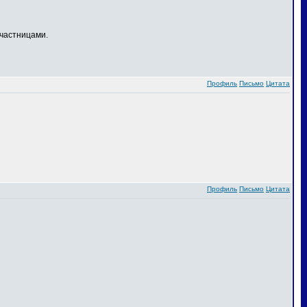
частницами.
Профиль
Письмо
Цитата
Профиль
Письмо
Цитата