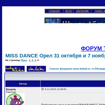
ГЛАВНАЯ
ФОТО
ОБУЧЕНИЕ
ТАНЕЦ 
ФОРУМ 
MISS DANCE Орел 31 октября и 7 ноябр
На страницу
Пред.
1
,
2
,
3
,
4
Список форумов www.beledi.ru
->
Обсужд
Автор
Sovynia
9.11.2010 12:49:01
Участник