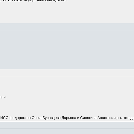
 ОРЕЛ 2010"Федорякина Ольга,16 лет.
юри.
С-федорякина Ольга,Буравцева Дарьяна и Сипягина Анастасия,а также др