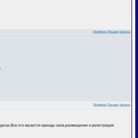
Профиль
Письмо
Цитата
Профиль
Письмо
Цитата
курсах.Все,что касается аренды зала,размещение и регистрация