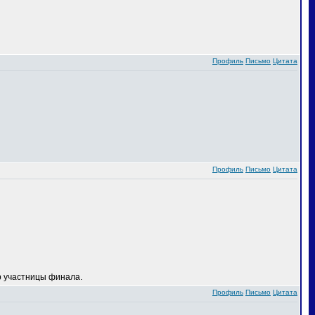
Профиль
Письмо
Цитата
Профиль
Письмо
Цитата
 участницы финала.
Профиль
Письмо
Цитата