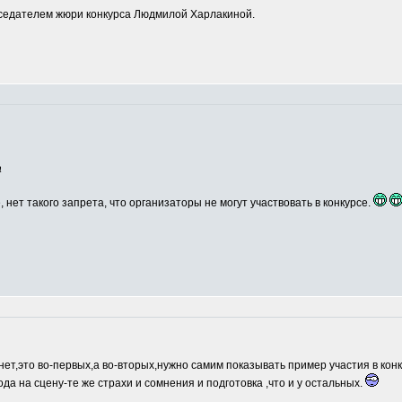
едателем жюри конкурса Людмилой Харлакиной.
а
, нет такого запрета, что организаторы не могут участвовать в конкурсе.
нет,это во-первых,а во-вторых,нужно самим показывать пример участия в кон
ода на сцену-те же страхи и сомнения и подготовка ,что и у остальных.