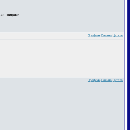
частницами.
Профиль
Письмо
Цитата
Профиль
Письмо
Цитата