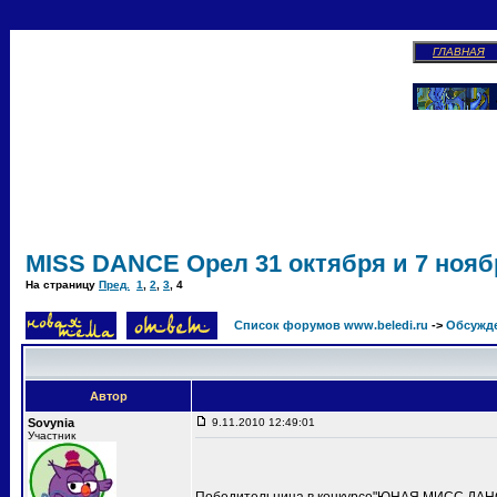
ГЛАВНАЯ
MISS DANCE Орел 31 октября и 7 ноябр
На страницу
Пред.
1
,
2
,
3
,
4
Список форумов www.beledi.ru
->
Обсужд
Автор
Sovynia
9.11.2010 12:49:01
Участник