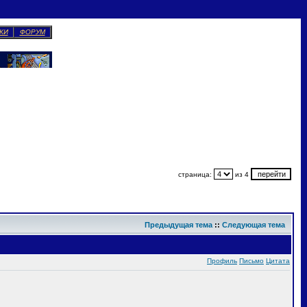
КИ
ФОРУМ
страница:
из 4
Предыдущая тема
::
Следующая тема
Профиль
Письмо
Цитата