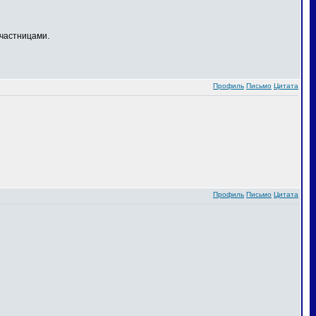
частницами.
Профиль
Письмо
Цитата
Профиль
Письмо
Цитата