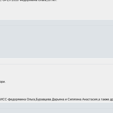
 ОРЕЛ 2010"Федорякина Ольга,16 лет.
юри.
С-федорякина Ольга,Буравцева Дарьяна и Сипягина Анастасия,а также др