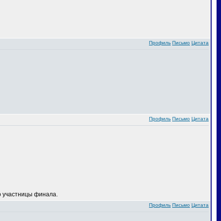
Профиль
Письмо
Цитата
Профиль
Письмо
Цитата
 участницы финала.
Профиль
Письмо
Цитата