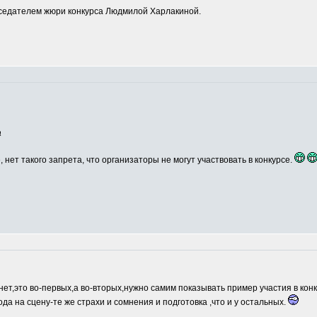
едателем жюри конкурса Людмилой Харлакиной.
а
, нет такого запрета, что организаторы не могут участвовать в конкурсе.
нет,это во-первых,а во-вторых,нужно самим показывать пример участия в кон
ода на сцену-те же страхи и сомнения и подготовка ,что и у остальных.