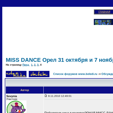
ГЛАВНАЯ
MISS DANCE Орел 31 октября и 7 ноябр
На страницу
Пред.
1
,
2
,
3
,
4
Список форумов www.beledi.ru
->
Обсужд
Автор
Sovynia
9.11.2010 12:49:01
Участник