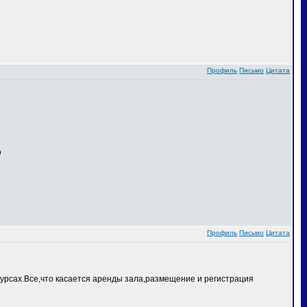
Профиль
Письмо
Цитата
Профиль
Письмо
Цитата
курсах.Все,что касается аренды зала,размещение и регистрация