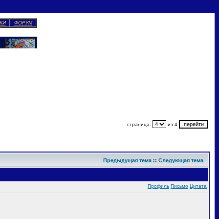
КИ
ФОРУМ
страница:
из 4
Предыдущая тема
::
Следующая тема
Профиль
Письмо
Цитата