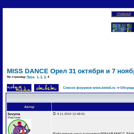
ГЛАВНАЯ
MISS DANCE Орел 31 октября и 7 ноябр
На страницу
Пред.
1
,
2
,
3
,
4
Список форумов www.beledi.ru
->
Обсужд
Автор
Sovynia
9.11.2010 12:49:01
Участник