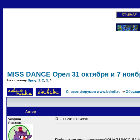
ГЛАВНАЯ
MISS DANCE Орел 31 октября и 7 ноябр
На страницу
Пред.
1
,
2
,
3
,
4
Список форумов www.beledi.ru
->
Обсужд
Автор
Sovynia
9.11.2010 12:49:01
Участник