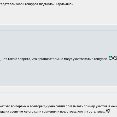
едателем жюри конкурса Людмилой Харлакиной.
а
, нет такого запрета, что организаторы не могут участвовать в конкурсе.
нет,это во-первых,а во-вторых,нужно самим показывать пример участия в кон
ода на сцену-те же страхи и сомнения и подготовка ,что и у остальных.