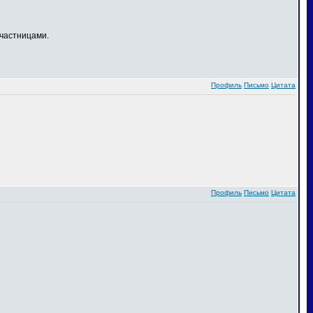
частницами.
Профиль
Письмо
Цитата
Профиль
Письмо
Цитата