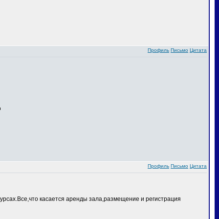
Профиль
Письмо
Цитата
Профиль
Письмо
Цитата
курсах.Все,что касается аренды зала,размещение и регистрация