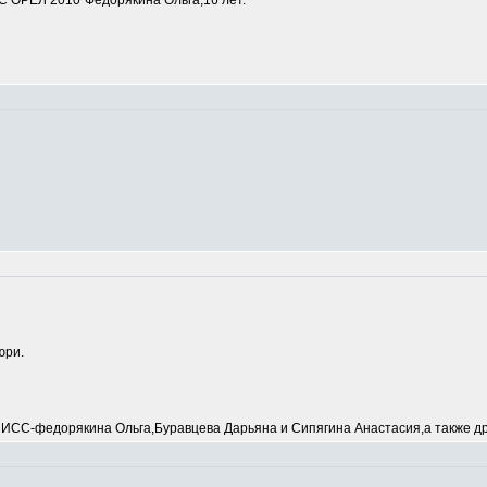
 ОРЕЛ 2010"Федорякина Ольга,16 лет.
юри.
С-федорякина Ольга,Буравцева Дарьяна и Сипягина Анастасия,а также др