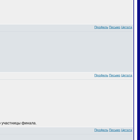
Профиль
Письмо
Цитата
Профиль
Письмо
Цитата
 участницы финала.
Профиль
Письмо
Цитата