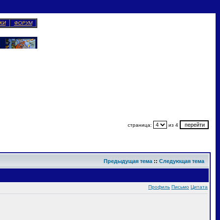
КИ
ФОРУМ
страница:
из 4
Предыдущая тема
::
Следующая тема
Профиль
Письмо
Цитата