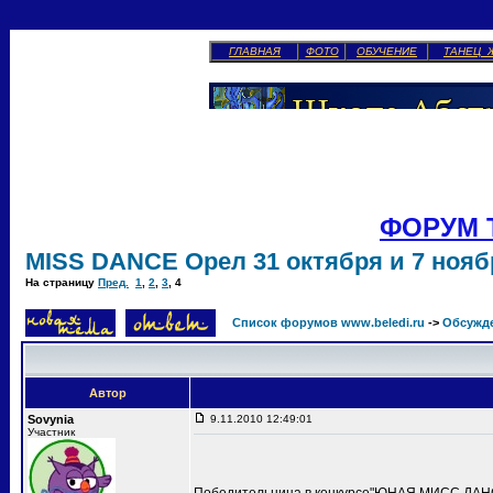
ГЛАВНАЯ
ФОТО
ОБУЧЕНИЕ
ТАНЕЦ 
ФОРУМ 
MISS DANCE Орел 31 октября и 7 ноябр
На страницу
Пред.
1
,
2
,
3
,
4
Список форумов www.beledi.ru
->
Обсужд
Автор
Sovynia
9.11.2010 12:49:01
Участник