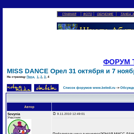
ГЛАВНАЯ
ФОТО
ОБУЧЕНИЕ
ТАНЕЦ 
ФОРУМ 
MISS DANCE Орел 31 октября и 7 ноябр
На страницу
Пред.
1
,
2
,
3
,
4
Список форумов www.beledi.ru
->
Обсужд
Автор
Sovynia
9.11.2010 12:49:01
Участник