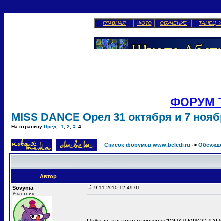
ГЛАВНАЯ
ФОТО
ОБУЧЕНИЕ
ТАНЕЦ 
ФОРУМ 
MISS DANCE Орел 31 октября и 7 ноябр
На страницу
Пред.
1
,
2
,
3
,
4
Список форумов www.beledi.ru
->
Обсужд
Автор
Sovynia
9.11.2010 12:49:01
Участник