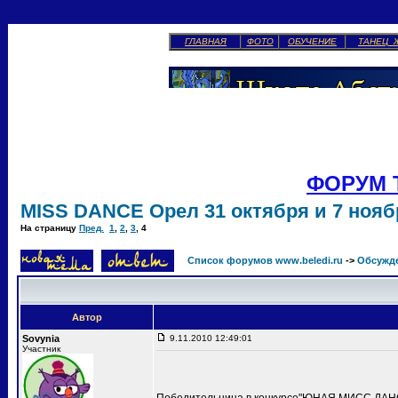
ГЛАВНАЯ
ФОТО
ОБУЧЕНИЕ
ТАНЕЦ 
ФОРУМ 
MISS DANCE Орел 31 октября и 7 ноябр
На страницу
Пред.
1
,
2
,
3
,
4
Список форумов www.beledi.ru
->
Обсужд
Автор
Sovynia
9.11.2010 12:49:01
Участник