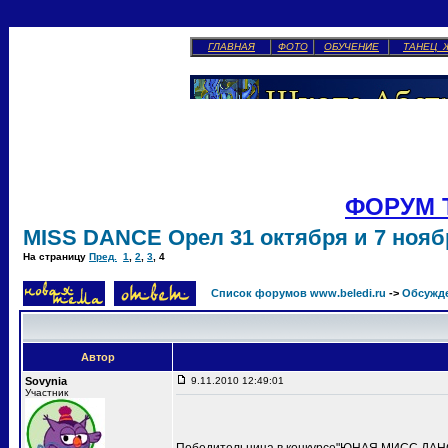
ГЛАВНАЯ
ФОТО
ОБУЧЕНИЕ
ТАНЕЦ 
ФОРУМ 
MISS DANCE Орел 31 октября и 7 ноябр
На страницу
Пред.
1
,
2
,
3
,
4
Список форумов www.beledi.ru
->
Обсужд
Автор
Sovynia
9.11.2010 12:49:01
Участник