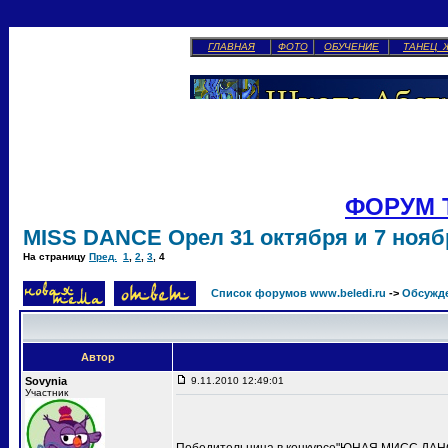
ГЛАВНАЯ
ФОТО
ОБУЧЕНИЕ
ТАНЕЦ 
ФОРУМ 
MISS DANCE Орел 31 октября и 7 ноябр
На страницу
Пред.
1
,
2
,
3
,
4
Список форумов www.beledi.ru
->
Обсужд
Автор
Sovynia
9.11.2010 12:49:01
Участник