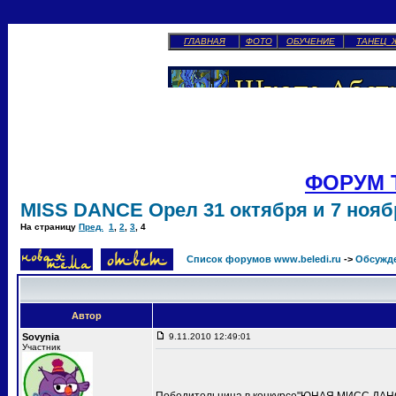
ГЛАВНАЯ
ФОТО
ОБУЧЕНИЕ
ТАНЕЦ 
ФОРУМ 
MISS DANCE Орел 31 октября и 7 ноябр
На страницу
Пред.
1
,
2
,
3
,
4
Список форумов www.beledi.ru
->
Обсужд
Автор
Sovynia
9.11.2010 12:49:01
Участник