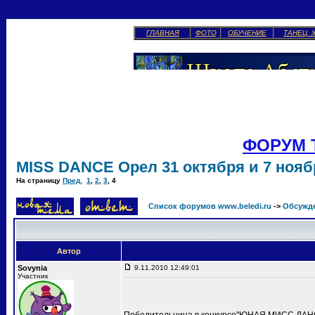
ГЛАВНАЯ
ФОТО
ОБУЧЕНИЕ
ТАНЕЦ 
ФОРУМ 
MISS DANCE Орел 31 октября и 7 ноябр
На страницу
Пред.
1
,
2
,
3
,
4
Список форумов www.beledi.ru
->
Обсужд
Автор
Sovynia
9.11.2010 12:49:01
Участник