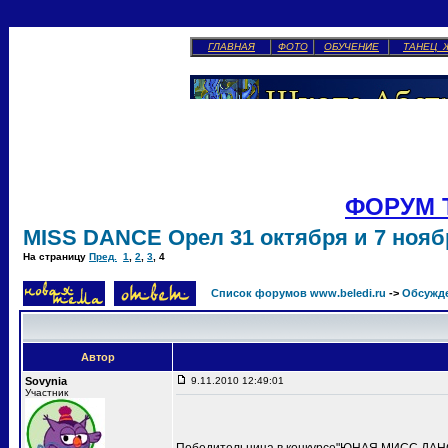
ГЛАВНАЯ
ФОТО
ОБУЧЕНИЕ
ТАНЕЦ 
ФОРУМ 
MISS DANCE Орел 31 октября и 7 ноябр
На страницу
Пред.
1
,
2
,
3
,
4
Список форумов www.beledi.ru
->
Обсужд
Автор
Sovynia
9.11.2010 12:49:01
Участник