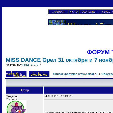
ГЛАВНАЯ
ФОТО
ОБУЧЕНИЕ
ТАНЕЦ 
ФОРУМ 
MISS DANCE Орел 31 октября и 7 ноябр
На страницу
Пред.
1
,
2
,
3
,
4
Список форумов www.beledi.ru
->
Обсужд
Автор
Sovynia
9.11.2010 12:49:01
Участник