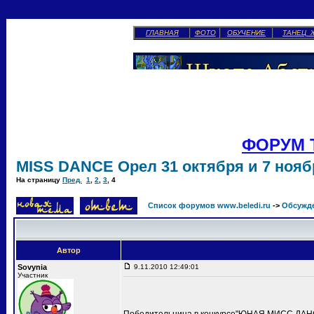
ГЛАВНАЯ
ФОТО
ОБУЧЕНИЕ
ТАНЕЦ 
ФОРУМ 
MISS DANCE Орел 31 октября и 7 ноябр
На страницу
Пред.
1
,
2
,
3
,
4
Список форумов www.beledi.ru
->
Обсужд
Автор
Sovynia
9.11.2010 12:49:01
Участник