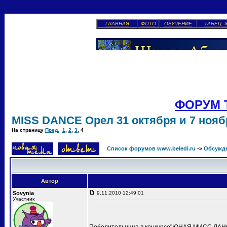
ГЛАВНАЯ
ФОТО
ОБУЧЕНИЕ
ТАНЕЦ 
ФОРУМ 
MISS DANCE Орел 31 октября и 7 ноябр
На страницу
Пред.
1
,
2
,
3
,
4
Список форумов www.beledi.ru
->
Обсужд
Автор
Sovynia
9.11.2010 12:49:01
Участник