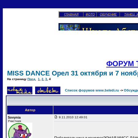
ГЛАВНАЯ
ФОТО
ОБУЧЕНИЕ
ТАНЕЦ 
ФОРУМ 
MISS DANCE Орел 31 октября и 7 ноябр
На страницу
Пред.
1
,
2
,
3
,
4
Список форумов www.beledi.ru
->
Обсужд
Автор
Sovynia
9.11.2010 12:49:01
Участник