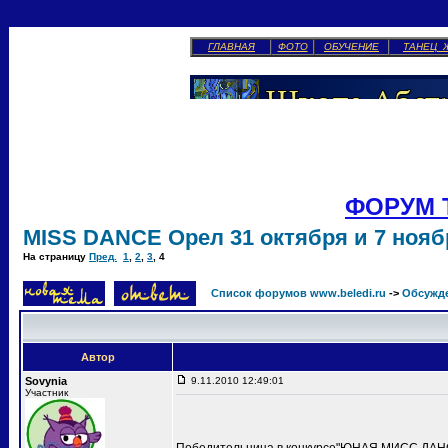
ГЛАВНАЯ
ФОТО
ОБУЧЕНИЕ
ТАНЕЦ 
ФОРУМ 
MISS DANCE Орел 31 октября и 7 ноябр
На страницу
Пред.
1
,
2
,
3
,
4
Список форумов www.beledi.ru
->
Обсужд
Автор
Sovynia
9.11.2010 12:49:01
Участник