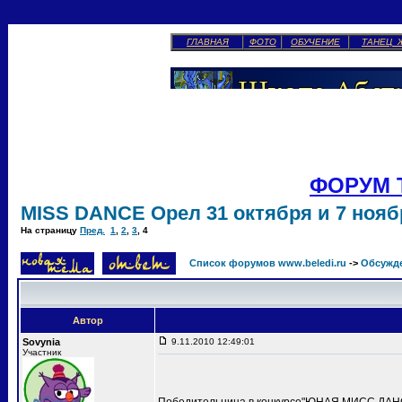
ГЛАВНАЯ
ФОТО
ОБУЧЕНИЕ
ТАНЕЦ 
ФОРУМ 
MISS DANCE Орел 31 октября и 7 ноябр
На страницу
Пред.
1
,
2
,
3
,
4
Список форумов www.beledi.ru
->
Обсужд
Автор
Sovynia
9.11.2010 12:49:01
Участник