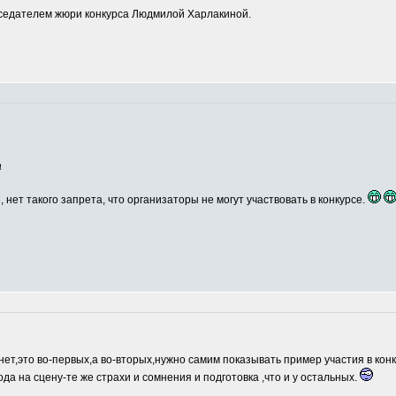
едателем жюри конкурса Людмилой Харлакиной.
а
, нет такого запрета, что организаторы не могут участвовать в конкурсе.
нет,это во-первых,а во-вторых,нужно самим показывать пример участия в кон
ода на сцену-те же страхи и сомнения и подготовка ,что и у остальных.