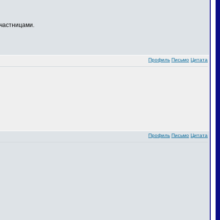
частницами.
Профиль
Письмо
Цитата
Профиль
Письмо
Цитата