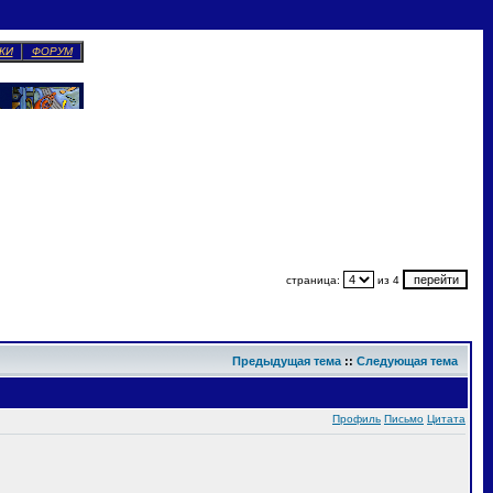
КИ
ФОРУМ
страница:
из 4
Предыдущая тема
::
Следующая тема
Профиль
Письмо
Цитата