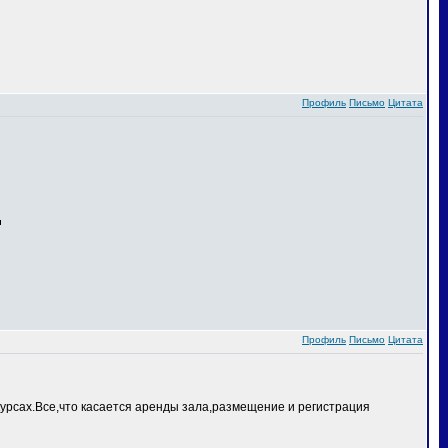
Профиль
Письмо
Цитата
Профиль
Письмо
Цитата
курсах.Все,что касается аренды зала,размещение и регистрация