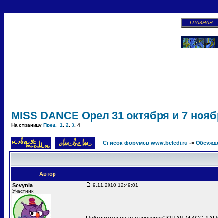
ГЛАВНАЯ
MISS DANCE Орел 31 октября и 7 ноябр
На страницу
Пред.
1
,
2
,
3
,
4
Список форумов www.beledi.ru
->
Обсужд
Автор
Sovynia
9.11.2010 12:49:01
Участник