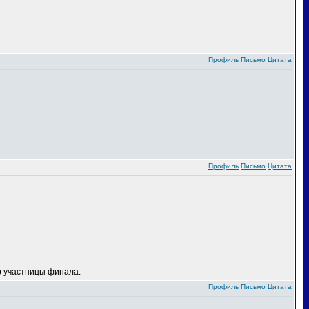
Профиль
Письмо
Цитата
Профиль
Письмо
Цитата
 участницы финала.
Профиль
Письмо
Цитата