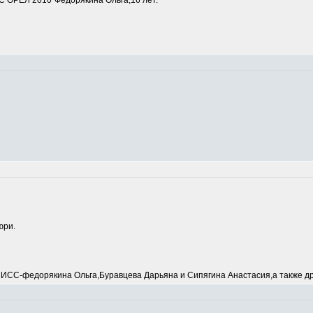
 ОРЕЛ 2010"Федорякина Ольга,16 лет.
юри.
С-федорякина Ольга,Буравцева Дарьяна и Сипягина Анастасия,а также др