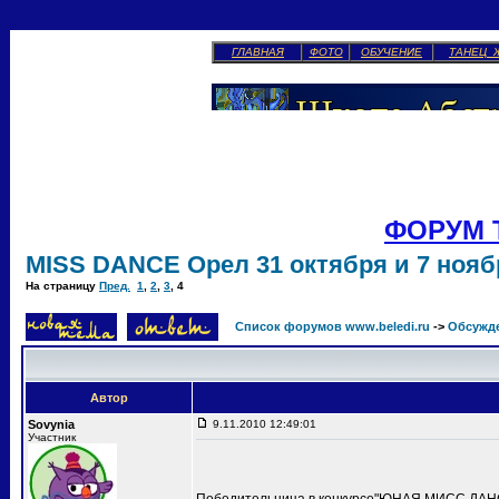
ГЛАВНАЯ
ФОТО
ОБУЧЕНИЕ
ТАНЕЦ 
ФОРУМ 
MISS DANCE Орел 31 октября и 7 ноябр
На страницу
Пред.
1
,
2
,
3
,
4
Список форумов www.beledi.ru
->
Обсужд
Автор
Sovynia
9.11.2010 12:49:01
Участник