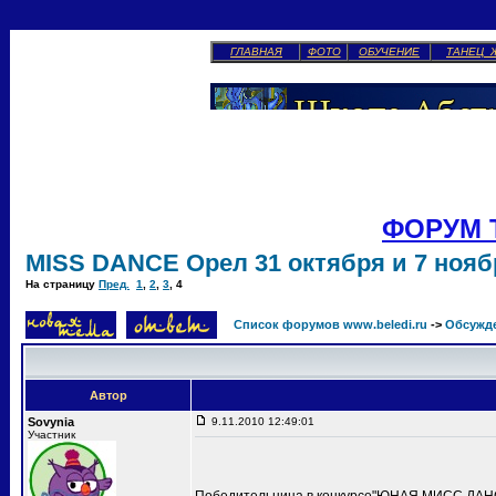
ГЛАВНАЯ
ФОТО
ОБУЧЕНИЕ
ТАНЕЦ 
ФОРУМ 
MISS DANCE Орел 31 октября и 7 ноябр
На страницу
Пред.
1
,
2
,
3
,
4
Список форумов www.beledi.ru
->
Обсужд
Автор
Sovynia
9.11.2010 12:49:01
Участник